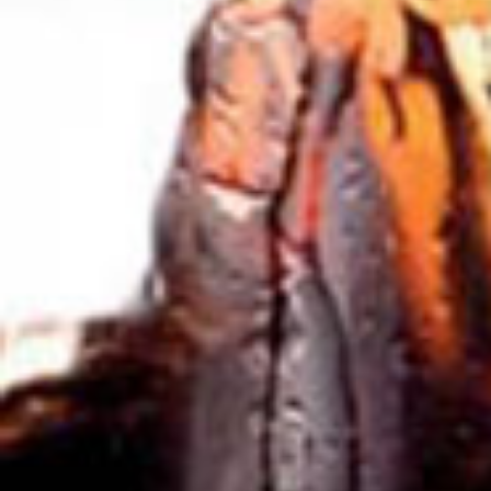
Birra
Birra
Beer & Food Attraction
2024
Contesto Birra 2023
18 febbraio 2024
11 settembre 2023