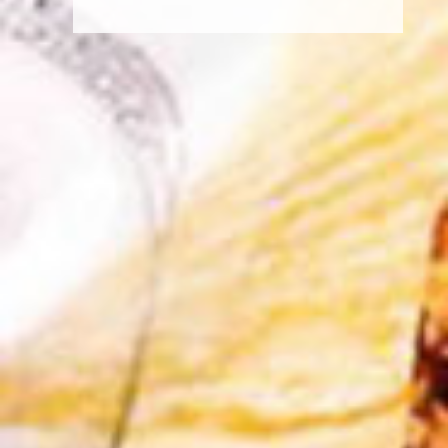
Wine Lab Milano
My Spirits 2025
Marittima 2025
03 marzo 2025
17 marzo 2025
Vino
Birra
Beer & Food Attraction
Wine Lab Savigliano 2025
2025
03 marzo 2025
16 febbraio 2025