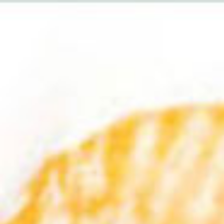
Fiere
Prossimi
Birra
Vino
Spirits
Eventi
Tutti
Vino
Vino
Wine Club 2025
Wine Lab Abruzzo 2025
04 novembre 2025
27 ottobre 2025