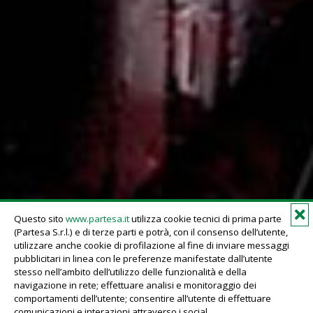
Vino
Vino
Wine Cube Milano 2023
Wine Cube Roma 2023
03 giugno 2023
20 marzo 2023
Questo sito
www.partesa.it
utilizza cookie tecnici di prima parte
(Partesa S.r.l.) e di terze parti e potrà, con il consenso dell’utente,
utilizzare anche cookie di profilazione al fine di inviare messaggi
Fiere
Vino
pubblicitari in linea con le preferenze manifestate dall’utente
stesso nell’ambito dell’utilizzo delle funzionalità e della
navigazione in rete; effettuare analisi e monitoraggio dei
comportamenti dell’utente; consentire all’utente di effettuare
comunicazioni e interazioni attraverso i social.